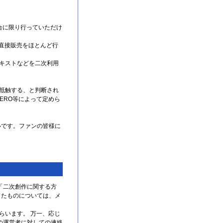
合に限り行っていただけ
直接販売をほとんど行
テキストなどを二次利用
。
に抵触する、と判断され
ERO等によって定めら
いです。ファンの皆様に
「二次創作に関する方
したものについては、メ
らいます。 万一、応じ
の運営者に対しての連絡