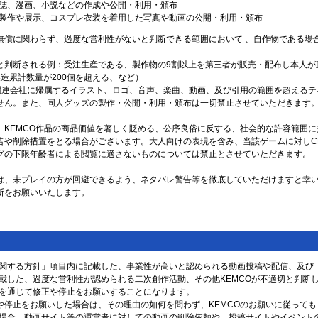
誌、漫画、小説などの作成や公開・利用・頒布
製作や展示、コスプレ衣装を着用した写真や動画の公開・利用・頒布
無償に関わらず、過度な営利性がないと判断できる範囲において 、自作物である場
と判断される例：受注生産である、製作物の9割以上を第三者が販売・配布し本人が
造累計数量が200個を超える、など）
び関連会社に帰属するイラスト、ロゴ、音声、楽曲、動画、及び引用の範囲を超える
せん。また、同人グッズの製作・公開・利用・頒布は一切禁止させていただきます
、KEMCO作品の商品価値を著しく貶める、公序良俗に反する、社会的な許容範囲
告や削除措置をとる場合がございます。大人向けの表現を含み、当該ゲームに対しC
グの下限年齢者による閲覧に適さないものについては禁止とさせていただきます。
は、未プレイの方が回避できるよう、ネタバレ警告等を徹底していただけますと幸
断をお願いいたします。
関する方針」項目内に記載した、事業性が高いと認められる動画投稿や配信、及び
載した、過度な営利性が認められる二次創作活動、その他KEMCOが不適切と判断
を通じて修正や停止をお願いすることになります。
正や停止をお願いした場合は、その理由の如何を問わず、KEMCOのお願いに従っても
場合、動画サイト等の運営者に対しての動画の削除依頼や、投稿サイトやイベント