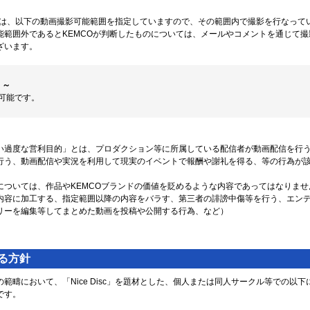
isc」は、以下の動画撮影可能範囲を指定していますので、その範囲内で撮影を行なっ
能範囲外であるとKEMCOが判断したものについては、メールやコメントを通じて
ざいます。
 ～
可能です。
い過度な営利目的」とは、プロダクション等に所属している配信者が動画配信を行
行う、動画配信や実況を利用して現実のイベントで報酬や謝礼を得る、等の行為が
については、作品やKEMCOブランドの価値を貶めるような内容であってはなりませ
内容に加工する、指定範囲以降の内容をバラす、第三者の誹謗中傷等を行う、エン
リーを編集等してまとめた動画を投稿や公開する行為、など）
る方針
範疇において、「Nice Disc」を題材とした、個人または同人サークル等での以
です。