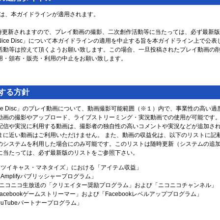
ついては、本ガイドラインが適用されます。
時更新されますので、プレイ動画の撮影、二次創作活動等に当たっては、必ず最新
ice Disc」について本ガイドラインの適用を中止する旨を本ガイドライン上で公
活動等は控えて頂くようお願い致します。この場合、一旦投稿されたプレイ動画の
用・頒布・販売・利用の中止をお願い致します。
する方針
ce Disc」のプレイ動画について、動画撮影可能範囲（※１）内で、事業性の高い
動画の撮影やアップロード、ライブストリーミング・実況動画での使用が可能です
配信や実況に利用する動画は、撮影者の独自性の高いコメントや実況などが追加さ
まに近い動画はご利用いただけません。 また、動画の収益化は、以下のリストに記
のシステムを利用した場合にのみ可能です。このリストは随時更新（システムの追
に当たっては、必ず最新版のリストをご参照下さい。
ingの「ツイキャス・マネタイズ」における「アイテム収益」
)の「Amplifyパブリッシャープログラム」
ニコニコ生放送の「クリエイター奨励プログラム」および「ニコニコチャンネル」
の「Facebookゲームストリーマー」および「Facebookレベルアッププログラム」
YouTubeパートナープログラム」