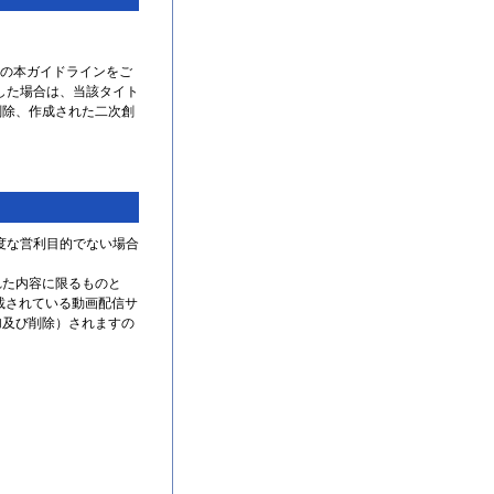
版の本ガイドラインをご
表した場合は、当該タイト
削除、作成された二次創
過度な営利目的でない場合
。
れた内容に限るものと
載されている動画配信サ
加及び削除）されますの