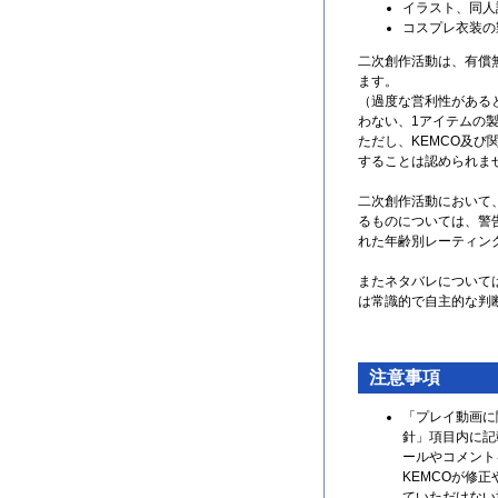
イラスト、同人
コスプレ衣装の
二次創作活動は、有償
ます。
（過度な営利性がある
わない、1アイテムの製
ただし、KEMCO及
することは認められま
二次創作活動において
るものについては、警
れた年齢別レーティン
またネタバレについて
は常識的で自主的な判
注意事項
「プレイ動画に
針」項目内に記
ールやコメント
KEMCOが修
ていただけない