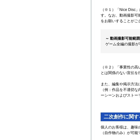
（※１）「Nice D
す。なお、動画撮影可
をお願いすることがご
～ 動画撮影可能範囲
ゲーム全編の撮影が
（※２）「事業性の高
とは関係のない宣伝を
また、編集や掲示方法
（例：作品を不適切な
ーシーンおよびストー
二次創作に関す
個人のお客様は、趣味の
（自作物のみ）が可能