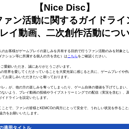
【Nice Disc】
ファン活動に関するガイドライ
レイ動画、二次創作活動につ
人のお客様がゲームプレイの楽しみを共有する目的で行うファン活動のみを対象と
ダクション等に所属する個人の方を含む）は
こちら
をご確認ください。
品をご愛顧いただき、誠にありがとうございます。
作品の世界を愛してくださっていることを大変光栄に感じると共に、ゲームプレイや
してお楽しみいただきたいと願っております。
バレ」が、他の方の楽しみを奪ってしまったり、ゲーム自体の価値を下げてしまい
のないよう、プレイ動画の投稿やライブストリーミングでの配信（実況を含む）、
ガイドラインを設定いたします。
くことで、ファンの皆様とKEMCOの両方にとって安全で、うれしい状況を作るこ
ご協力をお願いいたします。
の適用タイトル