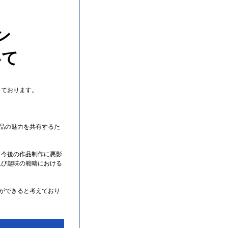
ン
いて
しております。
作品の魅力を共有するた
、今後の作品制作に悪影
及び趣味の範疇における
とができると考えており