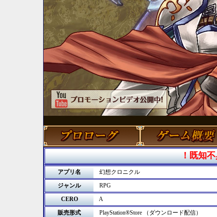
！既知不
アプリ名
幻想クロニクル
ジャンル
RPG
CERO
A
販売形式
PlayStation®Store （ダウンロード配信）