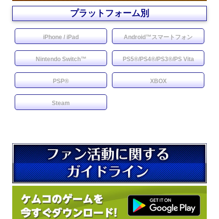
プラットフォーム別
iPhone / iPad
Android™スマートフォン
Nintendo Switch™
PS5®/PS4®/PS3®/PS Vita
PSP®
XBOX
Steam