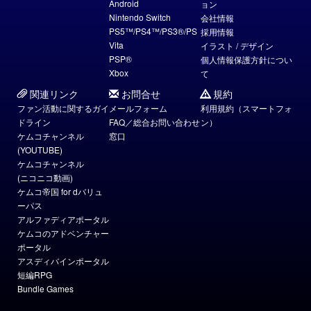
Android
ョン
Nintendo Switch
会社情報
PS5™/PS4™/PS3®/PS
採用情報
Vita
イラスト / デザイン
PSP®
個人情報保護方針につい
Xbox
て
関連リンク
お問合せ
規約
ファン活動に関するガイ
メールフォーム
利用規約（スマートフォ
ドライン
FAQ／総合お問い合わせ
ン）
ケムコチャンネル
窓口
(YOUTUBE)
ケムコチャンネル
(ニコニコ動画)
ケムコ帝国 for dバリュ
ーパス
アルファディアポータル
ケムコのアドベンチャー
ポータル
アスディバインポータル
短編RPG
Bundle Games