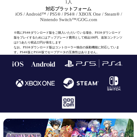
1人
対応プラットフォーム
iOS / Android™ / PS5® / PS4® / XBOX One / Steam® /
Nintendo Switch™/GOG.com
※既にPS4®ダウンロード版をご購入いただいている場合、PS5®ダウンロード
版をプレイするためにはアップグレード費用として税込100円、追加コンテンツ
は1つあたり税込22円が発生します
なお、PS5®ダウンロード版はコントローラー独自の振動機能に対応していま
す。PS4®版とPS5®版でセーブデータの互換性はありません。