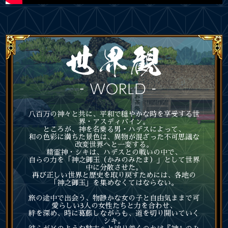
八百万の神々と共に、平和で穏やかな時を享受する世
界・アスディバイン。
ところが、神を名乗る男・ハデスによって、
和の色彩に満ちた景色は、異物が混ざった不可思議な
改変世界へと一変する。
精霊神・シキは、ハデスとの戦いの中で、
自らの力を「神之御玉（かみのみたま）」として世界
中に分散させた。
再び正しい世界と歴史を取り戻すためには、各地の
「神之御玉」を集めなくてはならない。
旅の途中で出会う、物静かな女の子と自由気ままで可
愛らしい3人の女性たちと力を合わせ、
絆を深め、時に葛藤しながらも、道を切り開いていく
シキ。