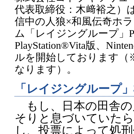
代表取締役：木﨑裕之）は、
信中の人狼×和風伝奇ホ
ム「レイジングループ」PlayS
PlayStation®Vita版、Ni
ルを開始しております（
なります）。
「レイジングループ」
もし、日本の田舎の片
そりと息づいていたら
し、投票によって処刑