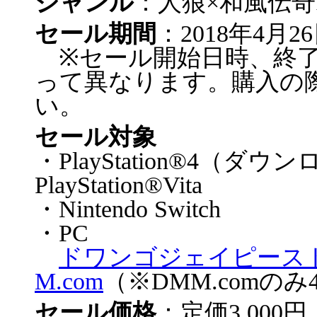
ジャンル
：人狼×和風伝
セール期間
：2018年4月
※セール開始日時、終了
って異なります。購入の
い。
セール対象
・PlayStation®4（ダ
PlayStation®Vita
・Nintendo Switch
・PC
ドワンゴジェイピース
M.com
（※DMM.comのみ
セール価格
：定価3,000