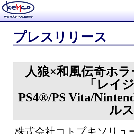
プレスリリース
人狼×和風伝奇ホ
「レイ
PS4®/PS Vita/Nin
ル
株式会社コトブキソリュ