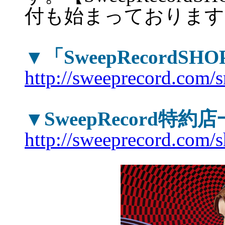
付も始まっております
▼「SweepRecord
http://sweeprecord.com/s
▼SweepRecord特約
http://sweeprecord.com/s