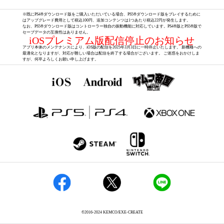
※既にPS4®ダウンロード版をご購入いただいている場合、PS5®ダウンロード版をプレイするために
はアップグレード費用として税込100円、追加コンテンツは1つあたり税込22円が発生します。
なお、PS5®ダウンロード版はコントローラー独自の振動機能に対応しています。PS4®版とPS5®版で
セーブデータの互換性はありません。
iOSプレミアム版配信停止のお知らせ
アプリ本体のメンテナンスにより、iOS版の配信を2025年3月3日に一時停止いたします。 新機種への
最適化となりますが、対応が難しい場合は配信を終了する場合がございます。 ご迷惑をおかけしま
すが、何卒よろしくお願い申し上げます。
©2016-2024 KEMCO/EXE-CREATE