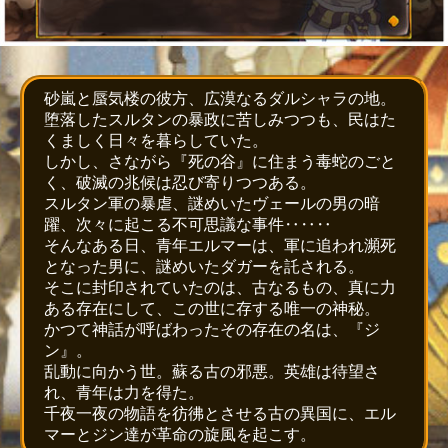
砂嵐と蜃気楼の彼方、広漠なるダルシャラの地。
堕落したスルタンの暴政に苦しみつつも、民はた
くましく日々を暮らしていた。
しかし、さながら『死の谷』に住まう毒蛇のごと
く、破滅の兆候は忍び寄りつつある。
スルタン軍の暴虐、謎めいたヴェールの男の暗
躍、次々に起こる不可思議な事件‥‥‥
そんなある日、青年エルマーは、軍に追われ瀕死
となった男に、謎めいたダガーを託される。
そこに封印されていたのは、古なるもの、真に力
ある存在にして、この世に存する唯一の神秘。
かつて神話が呼ばわったその存在の名は、『ジ
ン』。
乱動に向かう世。蘇る古の邪悪。英雄は待望さ
れ、青年は力を得た。
千夜一夜の物語を彷彿とさせる古の異国に、エル
マーとジン達が革命の旋風を起こす。