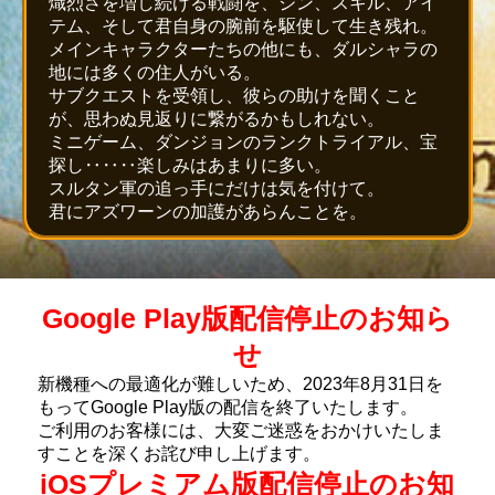
熾烈さを増し続ける戦闘を、ジン、スキル、アイ
テム、そして君自身の腕前を駆使して生き残れ。
メインキャラクターたちの他にも、ダルシャラの
地には多くの住人がいる。
サブクエストを受領し、彼らの助けを聞くこと
が、思わぬ見返りに繋がるかもしれない。
ミニゲーム、ダンジョンのランクトライアル、宝
探し‥‥‥楽しみはあまりに多い。
スルタン軍の追っ手にだけは気を付けて。
君にアズワーンの加護があらんことを。
Google Play版配信停止のお知ら
せ
新機種への最適化が難しいため、2023年8月31日を
もってGoogle Play版の配信を終了いたします。
ご利用のお客様には、大変ご迷惑をおかけいたしま
すことを深くお詫び申し上げます。
iOSプレミアム版配信停止のお知