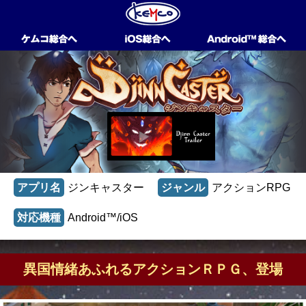
アプリ名
ジンキャスター
ジャンル
アクションRPG
対応機種
Android™/iOS
異国情緒あふれるアクションＲＰＧ、登場