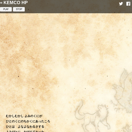
« KEMCO HP
むかしむかし よみのくにが
ひとのくにのちかくにあったころ
ひとは よなよなわるさする
よみびとに おびえておった