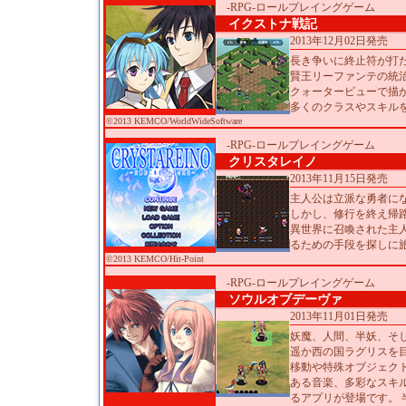
-RPG-ロールプレイングゲーム
イクストナ戦記
2013年12月02日発売
長き争いに終止符が打
賢王リーファンテの統
クォータービューで描
多くのクラスやスキル
©2013 KEMCO/WorldWideSoftware
-RPG-ロールプレイングゲーム
クリスタレイノ
2013年11月15日発売
主人公は立派な勇者に
しかし、修行を終え帰
異世界に召喚された主
るための手段を探しに
©2013 KEMCO/Hit-Point
-RPG-ロールプレイングゲーム
ソウルオブデーヴァ
2013年11月01日発売
妖魔、人間、半妖、そ
遥か西の国ラグリスを
移動や特殊オブジェク
ある音楽、多彩なスキ
るアプリが登場です。