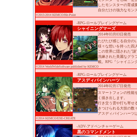
したモンスターの育成
自分だけの強力なモン
©2013-2014 KEMCO/Hit-Point
-RPG-ロールプレイングゲーム
シャイニングマーズ
2014年03月03日発売
たびたび感じる自分のい
様々な想いを持った四
この世界に隠された”謎
洗練された美麗なグラ
載。RPG『シャイニン
©2014 WorldWideSoftware published by KEMCO
-RPG-ロールプレイングゲーム
アスディバインハーツ
2014年02月17日発売
スマートフォンの性能
く描き出します。
行き交う雲や打ち寄せ
きつけられる大技の数
アスディバインハーツは
©2014 KEMCO/EXE-CREATE
-ADV-アドベンチャーゲーム
黒のコマンドメント