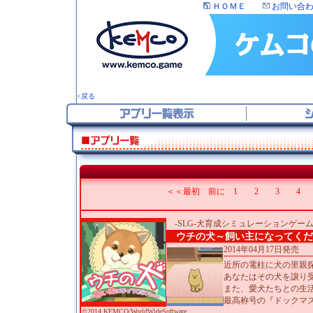
ＨＯＭＥ
お問い合
<戻る
＜＜最初
前に
1
2
3
4
タ
-SLG-犬育成シミュレーションゲー
ウチの犬～飼い主になってくだ
2014年04月17日発売
近所の電柱に犬の里親
あなたはその犬を譲り
また、愛犬たちとの生
最高称号の『ドックマ
©2014 KEMCO/WorldWideSoftware