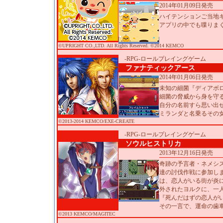
2014年01月09日発売
ハイテンションご当地
アプリの中でも喋りま
©UPRIGHT CO.,LTD. All Rights Reserved. ©2014 KEMCO
-RPG-ロールプレイングゲーム
ファナティックアース
2014年01月06日発売
未知の細菌『ディアボ
細菌の脅威から身を守
自分の名前すら思い出
ミランダと名乗るその
©2013-2014 KEMCO/EXE-CREATE
-RPG-ロールプレイングゲーム
ソウルヒストリカ
2013年12月16日発売
奇跡の予言者・ネメシ
達の討伐作戦に参加し
は、恋人がいる街が炎
外されたヨルクに、一
『死んだはずの恋人が
その一言で、運命の歯
©2013 KEMCO/MAGITEC