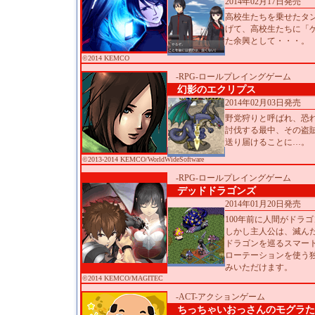
2014年02月17日発売
高校生たちを乗せたタ
げて、高校生たちに「
た余興として・・・。
©2014 KEMCO
-RPG-ロールプレイングゲーム
幻影のエクリプス
2014年02月03日発売
野党狩りと呼ばれ、恐
討伐する最中、その盗
送り届けることに…。
©2013-2014 KEMCO/WorldWideSoftware
-RPG-ロールプレイングゲーム
デッドドラゴンズ
2014年01月20日発売
100年前に人間がドラ
しかし主人公は、滅ん
ドラゴンを巡るスマー
ローテーションを使う
みいただけます。
©2014 KEMCO/MAGITEC
-ACT-アクションゲーム
ちっちゃいおっさんのモグラた