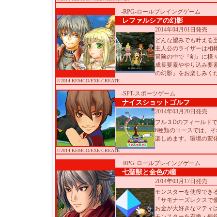
-RPG-ロールプレイングゲーム
レファルシアの幻影
2014年04月01日発売
どんな望みでも叶える
主人公のライザーは相
冒険の中で『剣』に様
成長要素ややり込み要
の幻影』をお楽しみく
©2014 KEMCO/EXE-CREATE
-SPT-スポーツゲーム
ナイスショットゴルフ
2014年03月20日発売
フル３Dのフィールド
6種類のコースでは、
楽しめます。環境の変
©2014 KEMCO/EXE-CREATE
-RPG-ロールプレイングゲーム
七聖獣と金色の瞳
2014年03月17日発売
モンスターを使役でき
「サモナーズレクスで
お金が大好きなマティ
モンスターを召喚・使