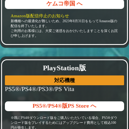
ケムコ帝国 へ
Amazon版配信停止のお知らせ
新機種への最適化が難しいため、2023年8月31日をもってAmazon版の
配信を終了いたします。
ご利用のお客様には、大変ご迷惑をおかけいたしますことを深くお詫
び申し上げます。
PlayStation版
対応機種
PS5®/PS4®/PS3®/PS Vita
PS5®/PS4®版PS Store へ
※既にPS4®ダウンロード版をご購入いただいている場合、PS5®ダウ
ンロード版をプレイするためにはアップグレード費用として税込100
円が発生します。