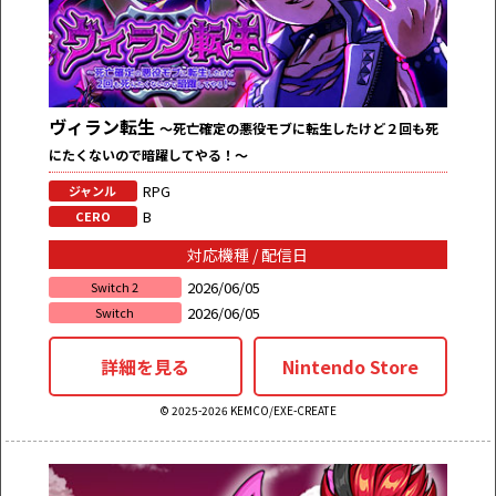
ヴィラン転生
～死亡確定の悪役モブに転生したけど２回も死
にたくないので暗躍してやる！～
RPG
ジャンル
B
CERO
対応機種 / 配信日
2026/06/05
Switch 2
2026/06/05
Switch
詳細を見る
Nintendo Store
© 2025-2026 KEMCO/EXE-CREATE