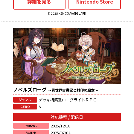
詳細を見る
Nintendo Store
© 2025 KEMCO/VANGUARD
ノベルズローグ
～異世界古書堂と封印の魔女～
デッキ構築型ローグライトＲＰＧ
ジャンル
A
CERO
対応機種 / 配信日
2025/12/18
Switch 2
2025/07/04
Switch