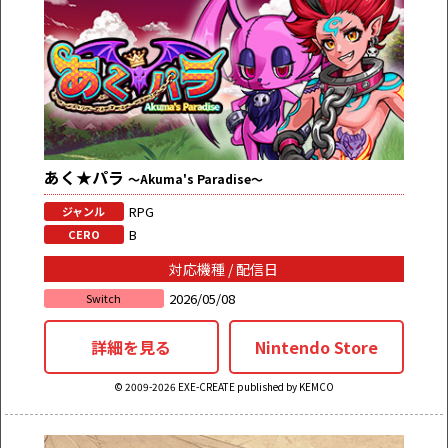
あく★パラ
～Akuma's Paradise～
RPG
ジャンル
B
CERO
対応機種 / 配信日
2026/05/08
Switch
詳細を見る
Nintendo Store
© 2009-2026 EXE-CREATE published by KEMCO