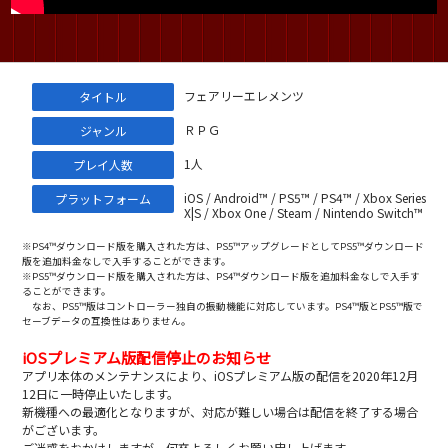
フェアリーエレメンツ
タイトル
ＲＰＧ
ジャンル
1人
プレイ人数
iOS / Android™ / PS5™ / PS4™ / Xbox Series
プラットフォーム
X|S / Xbox One / Steam / Nintendo Switch™
※PS4™ダウンロード版を購入された方は、PS5™アップグレードとしてPS5™ダウンロード
版を追加料金なしで入手することができます。
※PS5™ダウンロード版を購入された方は、PS4™ダウンロード版を追加料金なしで入手す
ることができます。
なお、PS5™版はコントローラー独自の振動機能に対応しています。PS4™版とPS5™版で
セーブデータの互換性はありません。
iOSプレミアム版配信停止のお知らせ
アプリ本体のメンテナンスにより、iOSプレミアム版の配信を2020年12月
12日に一時停止いたします。
新機種への最適化となりますが、対応が難しい場合は配信を終了する場合
がございます。
ご迷惑をおかけしますが、何卒よろしくお願い申し上げます。