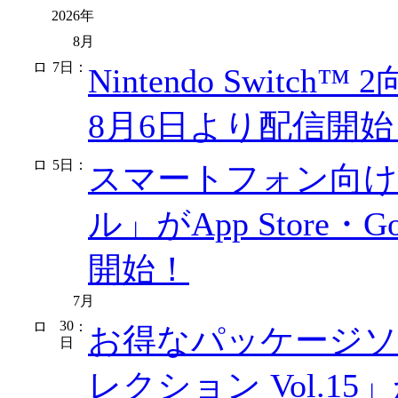
2026年
8月
7日
：
Nintendo Swit
8月6日より配信開
5日
：
スマートフォン向け
ル」がApp Store・
開始！
7月
30
：
お得なパッケージソフ
日
レクション Vol.1