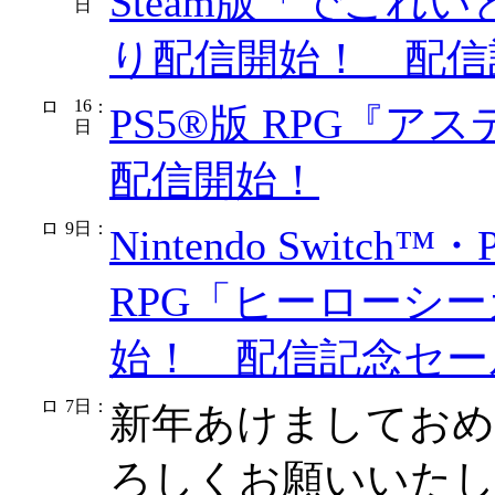
Steam版「でこれ
日
り配信開始！ 配信
16
：
PS5®版 RPG『
日
配信開始！
9日
：
Nintendo Switch™
RPG「ヒーローシ
始！ 配信記念セー
7日
：
新年あけましておめ
ろしくお願いいた