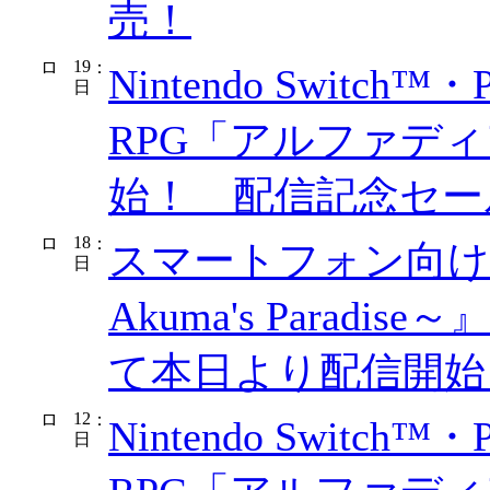
売！
19
：
Nintendo Switch™
日
RPG「アルファディ
始！ 配信記念セー
18
：
スマートフォン向け
日
Akuma's Paradise～
て本日より配信開始
12
：
Nintendo Switch™
日