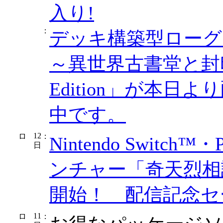
入り!
：
デッキ構築型ローグ
～異世界古書堂と封印の魔女
Edition」が本
中です。
12
：
Nintendo Switc
日
ンチャー「奇天烈相
開始！ 配信記念セ
11
：