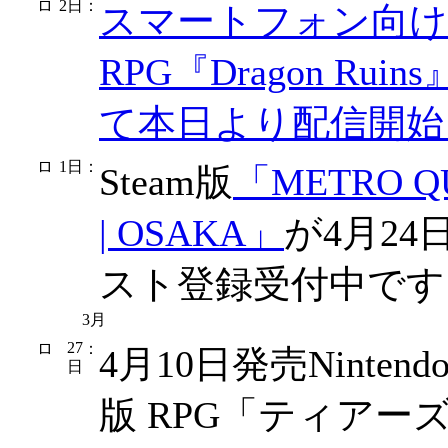
2日
：
スマートフォン向
RPG『Dragon Ruins
て本日より配信開始
1日
：
Steam版
「METRO Q
| OSAKA」
が4月2
スト登録受付中です
3月
27
：
4月10日発売Nintendo
日
版 RPG「ティアー