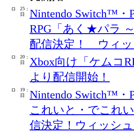
25
：
Nintendo Switch™
日
RPG「あく★パラ ～Ak
配信決定！ ウィッ
20
：
Xbox向け「ケムコR
日
より配信開始！
19
：
Nintendo Switch
日
これいと・でこれいし
信決定！ウィッシュ