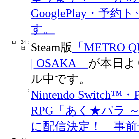
GooglePlay・
す。
24
：
Steam版
「METRO Q
日
| OSAKA」
が本日よ
ル中です。
：
Nintendo Switch™
RPG「あく★パラ ～Ak
に配信決定！ 事前