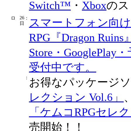
Switch™
・
Xbox
のス
26
：
スマートフォン向
日
RPG『Dragon Ru
Store・Google
受付中です。
：
お得なパッケージ
レクション Vol.6」
「ケムコRPGセレクショ
売開始！！