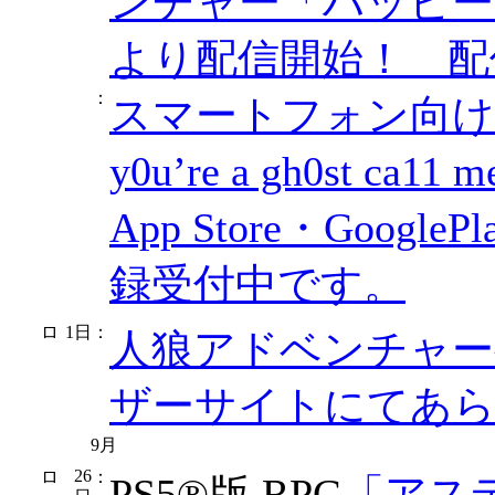
ンチャー「ハッピー
より配信開始！ 配
：
スマートフォン向け
y0u’re a gh0st c
App Store・Goo
録受付中です。
1日
：
人狼アドベンチャーゲー
ザーサイトにてあら
9月
26
：
PS5®版 RPG
「アス