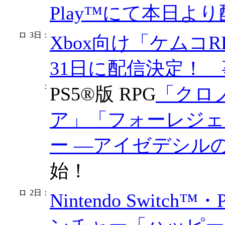
Play™にて本日よ
3日
：
Xbox向け「ケムコRP
31日に配信決定！
：
PS5®版 RPG
「クロ
ア」
「フォーレジェ
ー ―アイゼデシル
始！
2日
：
Nintendo Switc