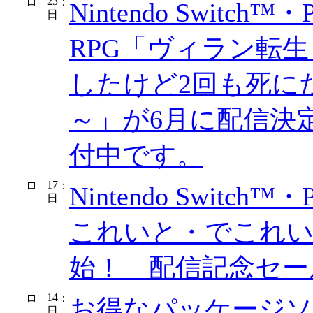
23
：
Nintendo Switch™
日
RPG「ヴィラン転
したけど2回も死に
～」が6月に配信決
付中です。
17
：
Nintendo Switch
日
これいと・でこれい
始！ 配信記念セー
14
：
お得なパッケージソフ
日