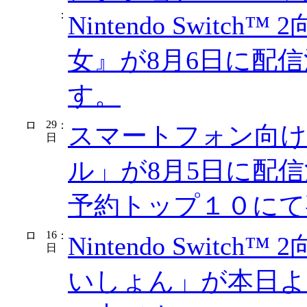
：
Nintendo Swit
女』が8月6日に配
す。
29
：
スマートフォン向け
日
ル」が8月5日に配信決定！
予約トップ１０にて
16
：
Nintendo Swit
日
いしょん」が本日よ