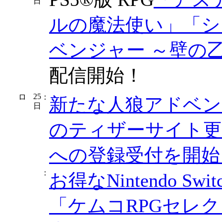
日
ルの魔法使い」
「シ
ベンジャー ～壁の
配信開始！
25
：
新たな人狼アドベンチャ
日
のティザーサイト更新
への登録受付を開始
：
お得なNintendo 
「ケムコRPGセレクシ