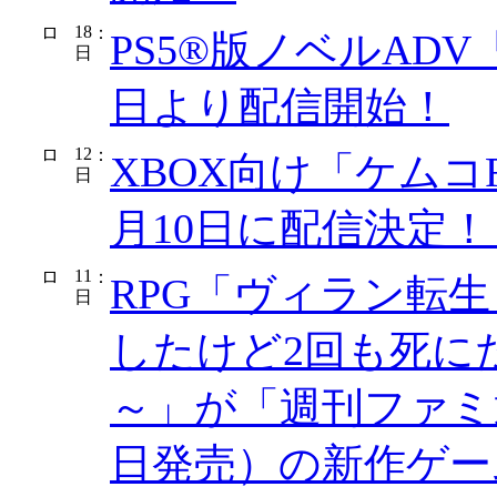
18
：
PS5®版ノベルAD
日
日より配信開始！
12
：
XBOX向け「ケムコR
日
月10日に配信決定
11
：
RPG「ヴィラン転
日
したけど2回も死に
～」が「週刊ファミ通」
日発売）の新作ゲー