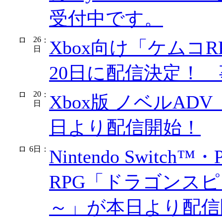
受付中です。
26
：
Xbox向け「ケムコR
日
20日に配信決定！
20
：
Xbox版 ノベルA
日
日より配信開始！
6日
：
Nintendo Switch™
RPG「ドラゴンス
～」が本日より配信