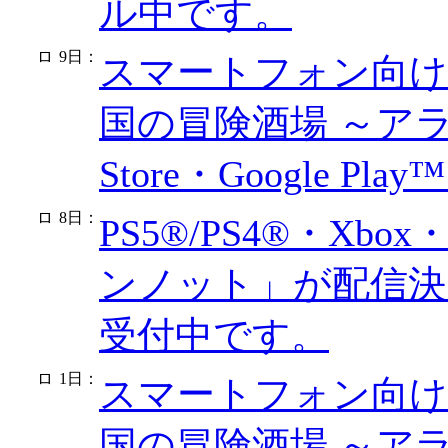
ル中です。
9日
：
スマートフォン向け
国の冒険酒場 ～アラ
Store・Google 
8日
：
PS5®/PS4®・Xbo
ンノット」が配信決
受付中です。
1日
：
スマートフォン向け
国の冒険酒場 ～ア