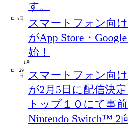
す。
5日
：
スマートフォン向け
がApp Store・Go
始！
1月
29
：
スマートフォン向け
日
が2月5日に配信決定！Ap
トップ１０にて事前
：
Nintendo Swi