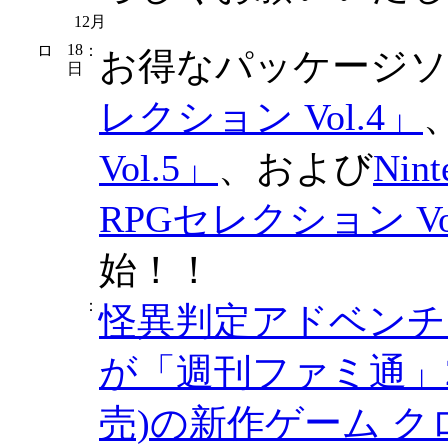
12月
18
：
お得なパッケージソ
日
レクション Vol.4」
Vol.5」
、および
Nin
RPGセレクション Vol
始！！
：
怪異判定アドベンチ
が「週刊ファミ通」20
売)の新作ゲーム 