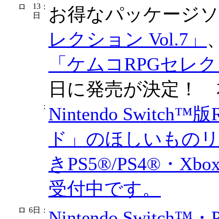
13
：
お得なパッケージ
日
レクション Vol.7」
「ケムコRPGセレクショ
日に発売が決定！ 
：
Nintendo Swi
ド」のほしいものリ
きPS5®/PS4®・
受付中です。
6日
：
Nintendo Switch™